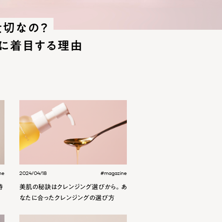
大切なの？
菌に着目する理由
ne
2024/04/18
#magazine
時
美肌の秘訣はクレンジング選びから。あ
なたに合ったクレンジングの選び方