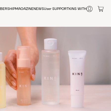
BERSHIP
MAGAZINE
NEWS
User SUPPORT
KINS WITH
FAQ
お悩みから探す
オンライン相談
肌の乾燥
SHOP LIST
毛穴
テカリ・皮脂
エイジングケア
肌荒れ
腸内環境
シワ
健康維持
栄養補給
女性のお悩み