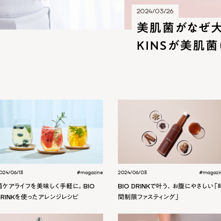
2024/03/26
美肌菌がなぜ
KINSが美肌
024/06/13
#magazine
2024/06/03
#magazi
菌ケアライフを美味しく手軽に。BIO
BIO DRINKで叶う、お腹にやさしい「
DRINKを使ったアレンジレシピ
間制限ファスティング」