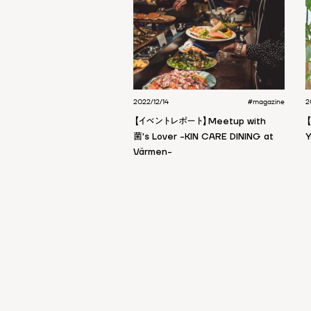
2022/12/14
#magazine
2
【イベントレポート】Meetup with
【
菌's Lover -KIN CARE DINING at
Y
Värmen-