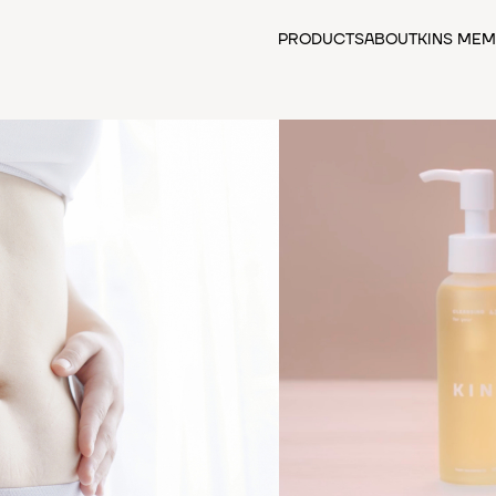
PRODUCTS
ABOUT
KINS MEM
カテゴリーから探す
全ての商品
クレンジング
先行美容液
化粧水
美容液
日焼け止め・化粧下地
乳液・クリーム
サプリメント
食品
フェイスマスク
スカルプケア
アウトレットセール