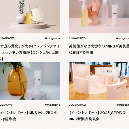
024/04/02
#magazine
2024/03/26
#magazi
「水足し乳化」が大事！クレンジングオイ
美肌菌がなぜ大切なの？KINSが美肌
ル正しい使い方講座【コンシェルジュ解
に着目する理由
説】
023/09/14
#magazine
2023/05/02
#magazi
【イベントレポート】KINS MILKモニタ
【イベントレポート】2023_SPRING
ー様座談会
KINS新製品発表会