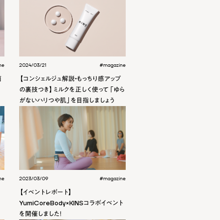
ne
2024/03/21
#magazine
菌
【コンシェルジュ解説・もっちり感アップ
の裏技つき】ミルクを正しく使って「ゆら
がないハリつや肌」を目指しましょう
ne
2023/03/09
#magazine
【イベントレポート】
YumiCoreBody×KINSコラボイベント
を開催しました！