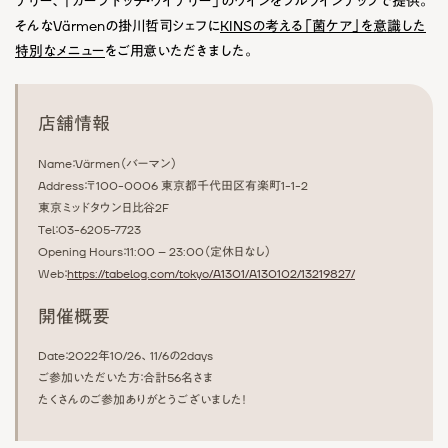
ナリー、「カーブドッチ・ワイナリー」のワインをフルラインナップで提供。
そんなVärmenの掛川哲司シェフに
KINSの考える「菌ケア」を意識した
特別なメニュー
をご用意いただきました。
店舗情報
Name：Värmen（バーマン）
Address：〒100-0006 東京都千代田区有楽町1-1-2
東京ミッドタウン日比谷2F
Tel：03-6205-7723
Opening Hours：11:00 – 23:00（定休日なし）
Web：
https://tabelog.com/tokyo/A1301/A130102/13219827/
開催概要
Date：2022年10/26、11/6の2days
ご参加いただいた方：合計56名さま
たくさんのご参加ありがとうございました！