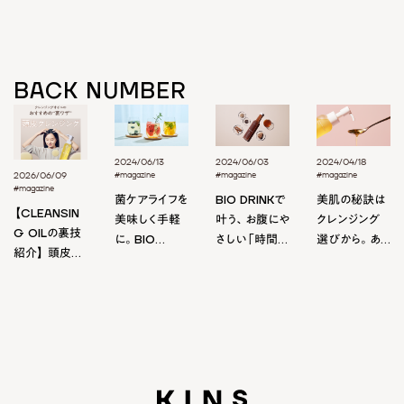
BACK NUMBER
2024/06/13
2024/06/03
2024/04/18
#magazine
#magazine
#magazine
2026/06/09
#magazine
菌ケアライフを
BIO DRINKで
美肌の秘訣は
【CLEANSIN
美味しく手軽
叶う、お腹にや
クレンジング
G OILの裏技
に。BIO
さしい「時間制
選びから。あ
紹介】 頭皮ク
DRINKを使っ
限ファスティン
なたに合ったク
レンジングで
たアレンジレシ
グ」
レンジングの
美しく健やか
ピ
選び方
な頭皮を目指
しませんか？