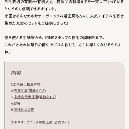
自社栽培の有機米・有機大豆、麹製品の製造までを一貫して行っている
というのも信頼できるポイント。
今回はそんなカネサオーガニック味噌工房さんの、人気アイテムを寄せ
集めた充実のセットをご提供しました！
毎日使える生味噌から、KINSスタッフも愛用の調味料まで。
これだけあれば毎日の菌ケアごはん作りも、さらに楽しくなりそうです
ね。
内容
1.
玄米糀二倍生味噌
2.
有機甘酒(濃縮タイプ)
3.
有機古代米甘酒(濃縮タイプ)
4.
旨糀
5.
味噌炒めの素
カネサオーガニック味噌工房 公式サイト