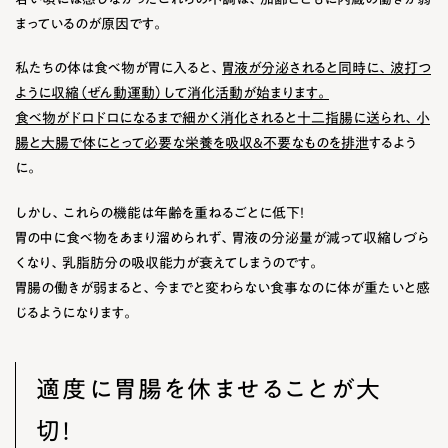
まっているのが原因です。
私たちの体は食べ物が胃に入ると、
胃液が分泌されると同時に、波打つ
ように収縮（ぜん動運動）して消化活動が始まります。
食べ物がドロドロになるまで細かく消化されると十二指腸に送られ、小
腸と大腸で体にとって必要な栄養を吸収＆不要なものを排泄
するよう
に。
しかし、これらの機能は年齢を重ねるごとに低下！
胃の中に食べ物をあまり溜められず、胃液の分泌量が減って収縮しづら
くなり、乳脂肪分の吸収能力が衰えてしまうのです。
胃腸の働きが弱まると、今までと変わらない食事なのに体が重たいと感
じるようになります。
適度に胃腸を休ませることが大
切！