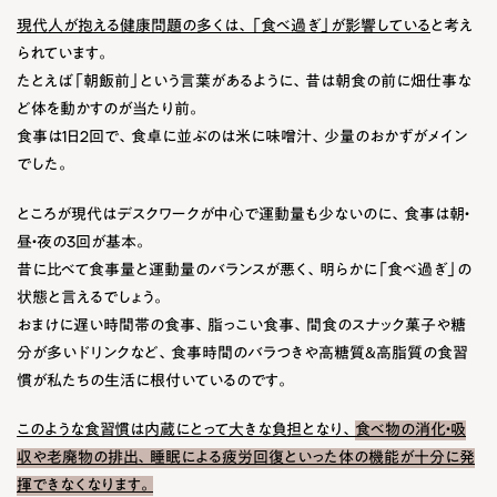
現代人が抱える健康問題の多くは、「食べ過ぎ」が影響している
と考え
られています。
たとえば「朝飯前」という言葉があるように、昔は朝食の前に畑仕事な
ど体を動かすのが当たり前。
食事は1日2回で、食卓に並ぶのは米に味噌汁、少量のおかずがメイン
でした。
ところが現代はデスクワークが中心で運動量も少ないのに、食事は朝・
昼・夜の3回が基本。
昔に比べて食事量と運動量のバランスが悪く、明らかに「食べ過ぎ」の
状態と言えるでしょう。
おまけに遅い時間帯の食事、脂っこい食事、間食のスナック菓子や糖
分が多いドリンクなど、食事時間のバラつきや高糖質＆高脂質の食習
慣が私たちの生活に根付いているのです。
このような食習慣は内蔵にとって大きな負担となり、
食べ物の消化・吸
収や老廃物の排出、睡眠による疲労回復といった体の機能が十分に発
揮できなくなります。