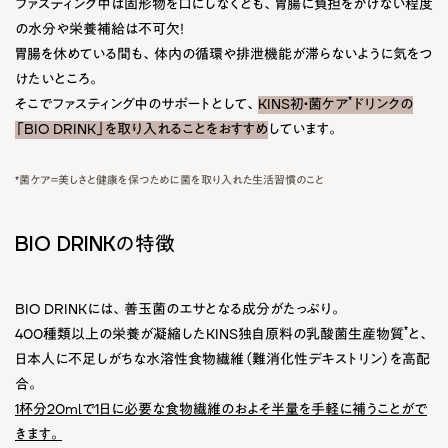
ファスティング中は固形物を口にしなくとも、胃腸に負担をかけない程度
の水分や栄養補給は不可欠！
胃腸を休めている間も、体内の循環や排泄機能が滞らないように気をつ
けたいところ。
*
そこでファスティング中のサポートとして、
KINS初・菌ケア
ドリンクの
「BIO DRINK」を取り入れることをおすすめ
しています。
*菌ケア＝美しさと健康を保つために菌を取り入れた生活習慣のこと
BIO DRINKの特徴
BIO DRINKには、善玉菌のエサとなる成分がたっぷり。
*
400種類以上の栄養が凝縮したKINS独自原料の乳酸菌生産物質
と、
日本人に不足しがちな水溶性食物繊維（難消化性デキストリン）を高配
合。
1杯分20mlで1日に必要な食物繊維のおよそ半量を手軽に補うことがで
きます。