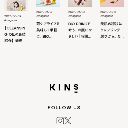
2024/06/13
2024/06/03
2024/04/18
#magazine
#magazine
#magazine
2026/06/09
#magazine
菌ケアライフを
BIO DRINKで
美肌の秘訣は
【CLEANSIN
美味しく手軽
叶う、お腹にや
クレンジング
G OILの裏技
に。BIO
さしい「時間制
選びから。あ
紹介】 頭皮ク
DRINKを使っ
限ファスティン
なたに合ったク
レンジングで
たアレンジレシ
グ」
レンジングの
美しく健やか
ピ
選び方
な頭皮を目指
しませんか？
FOLLOW US