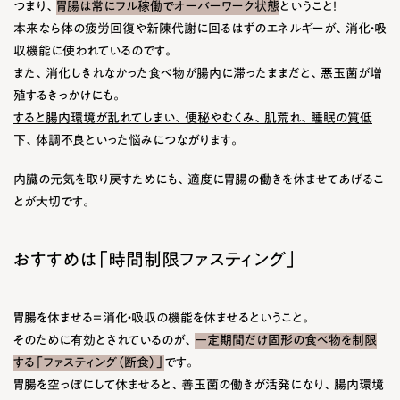
つまり、
胃腸は常にフル稼働でオーバーワーク状態
ということ！
本来なら体の疲労回復や新陳代謝に回るはずのエネルギーが、消化・吸
収機能に使われているのです。
また、消化しきれなかった食べ物が腸内に滞ったままだと、悪玉菌が増
殖するきっかけにも。
すると腸内環境が乱れてしまい、便秘やむくみ、肌荒れ、睡眠の質低
下、体調不良といった悩みにつながります。
内臓の元気を取り戻すためにも、適度に胃腸の働きを休ませてあげるこ
とが大切です。
おすすめは「時間制限ファスティング」
胃腸を休ませる＝消化・吸収の機能を休ませるということ。
そのために有効とされているのが、
一定期間だけ固形の食べ物を制限
する「ファスティング（断食）」
です。
胃腸を空っぽにして休ませると、善玉菌の働きが活発になり、腸内環境