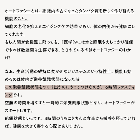
オートファジーとは、細胞内の古くなったタンパク質を新しく作り替える
機能のこと。
細胞の老化を抑えるエイジングケア効果があり、体の内側から健康にし
てくれます。
もし人間が食糧難に陥っても、「医学的には水と睡眠さえしっかり確保
できれば数週間は生存できる」とされているのはオートファジーのおか
げ！
なお、生命活動の維持に欠かせないシステムという特性上、機能し始
めるのは体内が栄養飢餓状態になった時。
この栄養飢餓状態をつくり出すのにうってつけなのが、16時間ファスティ
ング
です。
空腹の時間を増やすと一時的に栄養飢餓状態となり、オートファジーが
スタートします。
飢餓状態といっても、8時間のうちにきちんと食事から栄養を摂っていれ
ば、健康を大きく害する心配はありません。