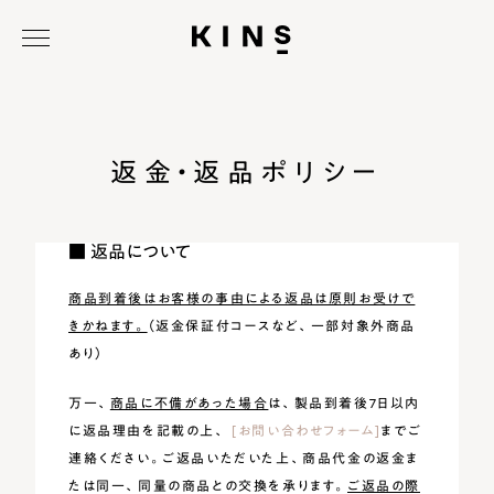
返金・返品ポリシー
■ 返品について
商品到着後はお客様の事由による返品は原則お受けで
きかねます。
（返金保証付コースなど、一部対象外商品
あり）
万一、
商品に不備があった場合
は、製品到着後7日以内
に返品理由を記載の上、
[お問い合わせフォーム]
までご
連絡ください。ご返品いただいた上、商品代金の返金ま
たは同一、同量の商品との交換を承ります。
ご返品の際