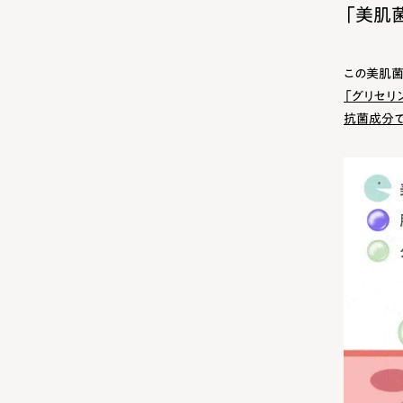
「美肌
この美肌菌
「グリセリ
抗菌成分で