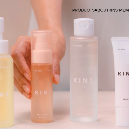
PRODUCTS
ABOUT
KINS MEM
カテゴリーから探す
全ての商品
クレンジング
先行美容液
化粧水
美容液
日焼け止め・化粧下地
乳液・クリーム
サプリメント
食品
フェイスマスク
スカルプケア
アウトレットセール