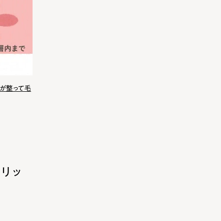
メが整って毛
リッ