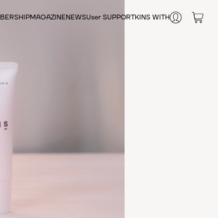
BERSHIP
MAGAZINE
NEWS
User SUPPORT
KINS WITH
FAQ
お悩みから探す
オンライン相談
肌の乾燥
SHOP LIST
毛穴
テカリ・皮脂
エイジングケア
肌荒れ
腸内環境
シワ
健康維持
栄養補給
女性のお悩み