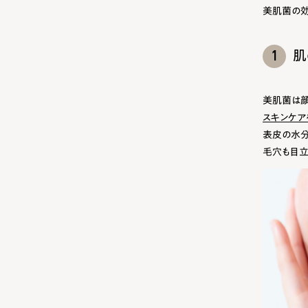
美肌菌の効
1
肌
美肌菌は顔
スキンケア
表皮の水分
毛穴も目立