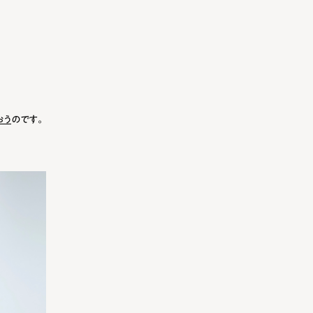
おう
のです。