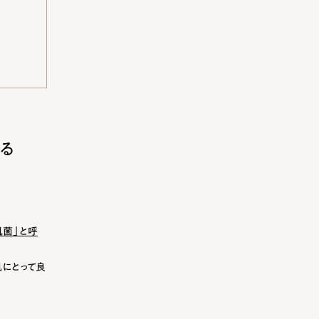
る
肌菌」と呼
にとって良