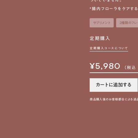
ついていません。

*腸内フローラをケアす
サプリメント
2種類のフレ
定期購入
通
常
定期購入コースについて
価
¥5,980
格
（税込 
カートに追加する
商品購入後のお客様都合による返