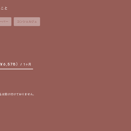
ること
ーバー
コンシェルジュ
¥6,578）
/ 1ヶ月
品は受け付けておりません。