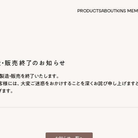
PRODUCTS
ABOUT
KINS MEM
カテゴリーから探す
全ての商品
クレンジング
先行美容液
化粧水
製造・販売終了のお知らせ
美容液
日焼け止め・化粧下地
して製造・販売を終了いたします。
乳液・クリーム
客様には、大変ご迷惑をおかけすることを深くお詫び申し上げます
サプリメント
げます。
食品
フェイスマスク
スカルプケア
アウトレットセール