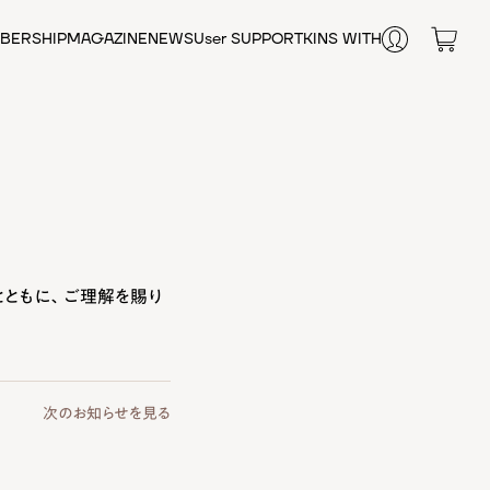
BERSHIP
MAGAZINE
NEWS
User SUPPORT
KINS WITH
FAQ
お悩みから探す
オンライン相談
肌の乾燥
SHOP LIST
毛穴
テカリ・皮脂
エイジングケア
肌荒れ
腸内環境
シワ
とともに、ご理解を賜り
健康維持
栄養補給
女性のお悩み
次のお知らせを見る