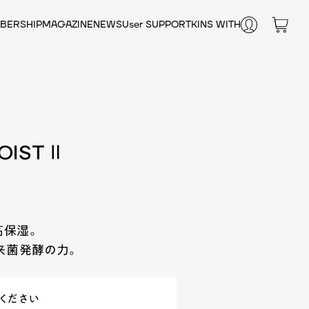
BERSHIP
MAGAZINE
NEWS
User SUPPORT
KINS WITH
FAQ
お悩みから探す
オンライン相談
肌の乾燥
SHOP LIST
毛穴
テカリ・皮脂
エイジングケア
肌荒れ
IST Ⅱ
腸内環境
シワ
健康維持
栄養補給
女性のお悩み
高保湿。
来菌発酵の力。
ください