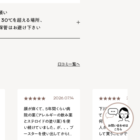
願い
30℃を超える場所、
保管はお避け下さい
口コミ一覧へ
2026.07.14
2026.0
顔が痒くて、5年間くらい病
下川先生の菌ケア大学
院の薬（アレルギーの飲み薬
てこれを買いました。
とステロイドの塗り薬）を使
何がいいのかをつくった
い続けていました。が、、、ブ
人から説明いただける
ースターを使い出してから1週
して買うことができてよ