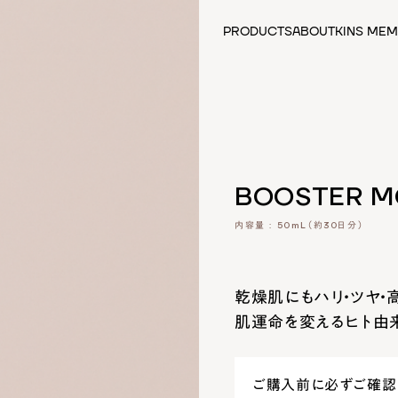
PRODUCTS
ABOUT
KINS MEM
カテゴリーから探す
全ての商品
クレンジング
先行美容液
化粧水
美容液
BOOSTER MO
日焼け止め・化粧下地
乳液・クリーム
内容量 : 50mL（約30日分）
サプリメント
食品
フェイスマスク
乾燥肌にもハリ・ツヤ・
スカルプケア
肌運命を変えるヒト由
アウトレットセール
ご購入前に必ずご確認