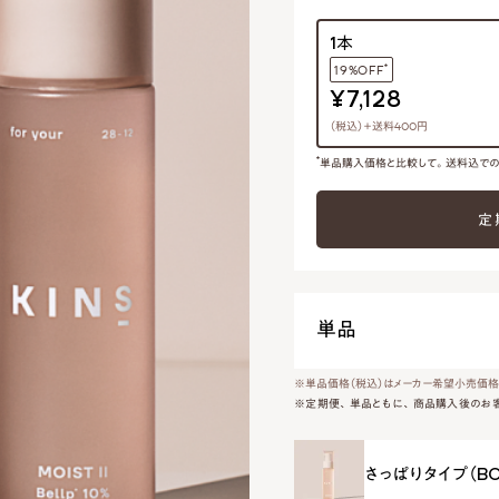
1本
*
19%OFF
¥7,128
（税込）＋送料400円
*
単品購入価格と比較して。送料込で
定
単品
※単品価格（税込）はメーカー希望小売価格
※定期便、単品ともに、商品購入後のお
さっぱりタイプ（BO