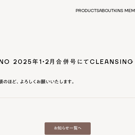
PRODUCTS
ABOUT
KINS MEM
カテゴリーから探す
全ての商品
クレンジング
先行美容液
化粧水
-NO 2025年1・2月合併号にてCLEANSIN
美容液
日焼け止め・化粧下地
乳液・クリーム
顧のほど、よろしくお願いいたします。
サプリメント
食品
フェイスマスク
スカルプケア
アウトレットセール
お知らせ一覧へ