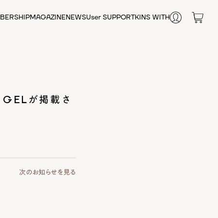
BERSHIP
MAGAZINE
NEWS
User SUPPORT
KINS WITH
FAQ
お悩みから探す
オンライン相談
肌の乾燥
SHOP LIST
毛穴
テカリ・皮脂
エイジングケア
G GELが掲載さ
肌荒れ
腸内環境
シワ
健康維持
栄養補給
女性のお悩み
次のお知らせを見る